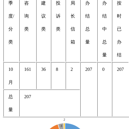
季
咨
建
投
局
办
办
按
度/
询
议
诉
长
结
结
时
分
类
类
类
信
总
中
已
类
箱
量
总
办
量
结
10
161
36
8
2
207
0
207
月
总
207
量