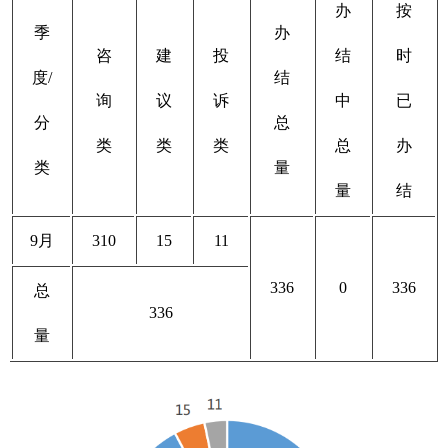
办
按
季
办
咨
建
投
结
时
度/
结
询
议
诉
中
已
分
总
类
类
类
总
办
类
量
量
结
9月
310
15
11
336
0
336
总
336
量