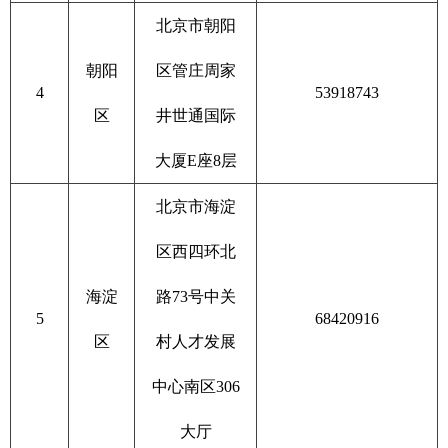
北京市朝阳
朝阳
区管庄周家
4
53918743
区
井世通国际
大厦E座8层
北京市海淀
区西四环北
海淀
路73号中关
5
68420916
区
村人才发展
中心南区306
大厅