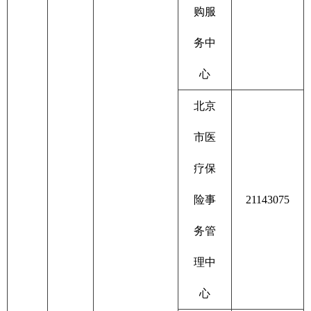
购服
务中
心
北京
市医
疗保
险事
21143075
务管
理中
心