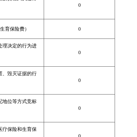
0
生育保险费）
0
处理决定的行为进
0
匿、毁灭证据的行
0
配地位等方式竞标
0
医疗保险和生育保
0