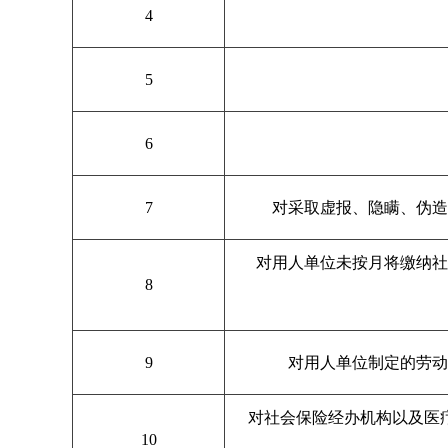
4
5
6
7
对采取虚报、隐瞒、伪造
对用人单位未按月将缴纳
8
9
对用人单位制定的劳动
对社会保险经办机构以及医
10