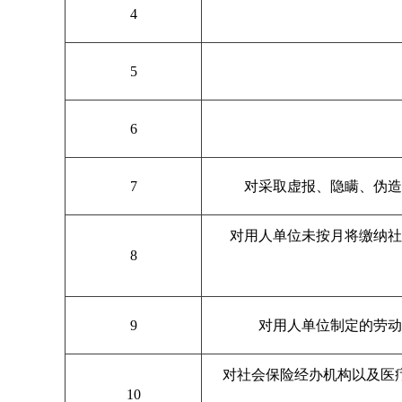
4
5
6
7
对采取虚报、隐瞒、伪造
对用人单位未按月将缴纳
8
9
对用人单位制定的劳动
对社会保险经办机构以及医
10