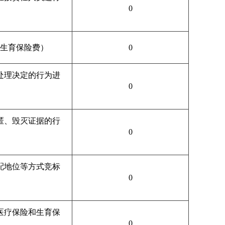
0
生育保险费）
0
处理决定的行为进
0
匿、毁灭证据的行
0
配地位等方式竞标
0
医疗保险和生育保
0