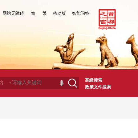
网站无障碍
简
繁
移动版
智能问答
高级搜索
政策文件搜索