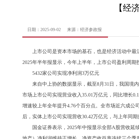
【经
日期：2025-09-02 来源：经济参政报
上市公司是资本市场的基石，也是经济活动中最
2025年半年报显示，今年上半年，上市公司盈利周
5432家公司实现净利润3万亿元
来自中上协的数据显示，截至8月31日，我国境内
市场上市公司实现营业收入35.01万亿元，同比增长0.16
增速较上年全年提升4.76个百分点。全市场近六成公
后，实体上市公司实现营收30.42万亿元，与上年同期持
国金证券表示，2025年中报显示全部A股营收延
地产）净利润维持正增长，净资产收益率连续三个季度