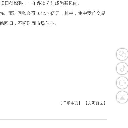
意识日益增强，一年多次分红成为新风向。
%。预计回购金额1642.70亿元，其中，集中竞价交易
平稳回归，不断巩固市场信心。
【打印本页】
【关闭页面】