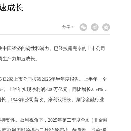
速成长
分享：
映中国经济的韧性和潜力。已经披露完毕的上市公司
质生产力加速成长。
32家上市公司披露2025年半年度报告。上半年，全
5%。上半年实现净利润3.00万亿元，同比增长2.54%，
增长，1943家公司营收、净利双增长。剔除金融行业
维持韧性。盈利视角下，2025年第二季度全A（非金融
本面盈利周期的拐点已然渐渐清晰。往后看，当前“反