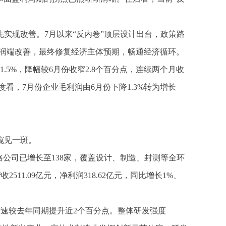
实现改善。7月以来“反内卷”顶层设计出台，政策路
利润端改善，最终修复经济主体预期，畅通经济循环。
5%，降幅较6月份收窄2.8个百分点，连续两个月收
看，7月份企业毛利润由6月份下降1.3%转为增长
窥见一斑。
公司已增长至138家，覆盖设计、制造、封测等全环
511.09亿元，净利润318.62亿元，同比增长1%、
，增速较去年同期提升近2个百分点。整体研发强度