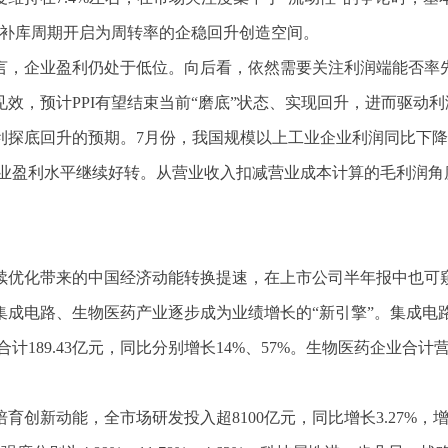
的补库周期开启为周转率的企稳回升创造空间。
言，企业盈利仍处于低位。向后看，依然需要关注利润端能否率先
效，预计PPI有望结束当前“磨底”状态、实现回升，进而驱动
探底回升的预期。7月份，我国规模以上工业企业利润同比下降1.
企业盈利水平继续好转。从营业收入扣减营业成本计算的毛利润角度
续优化带来的中国经济动能转换提速，在上市公司半年报中也可
成电路、生物医药产业逐步成为业绩增长的“新引擎”。集成电路
计189.43亿元，同比分别增长14%、57%。生物医药企业合计营收2
创新动能，全市场研发投入超8100亿元，同比增长3.27%