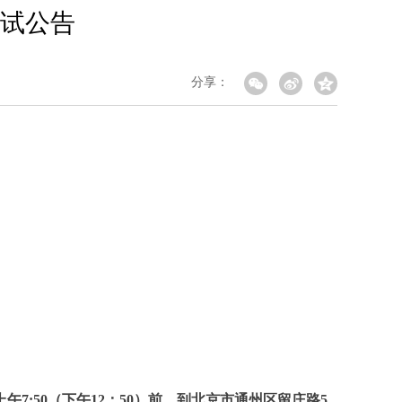
试公告
分享：
午7:50（下午12：50）前，到北京市通州区留庄路5