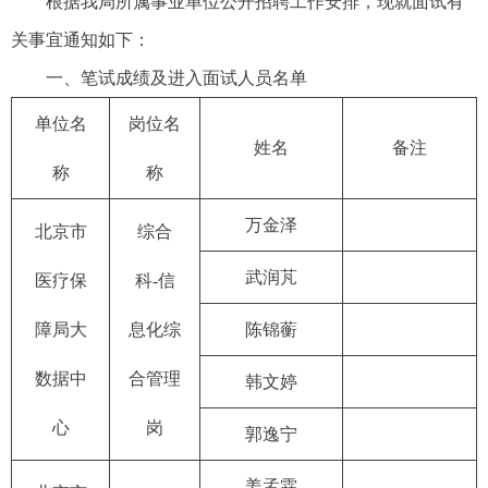
根据我局所属事业单位公开招聘工作安排，现就面试有
关事宜通知如下：
一、笔试成绩及进入面试人员名单
单位名
岗位名
姓名
备注
称
称
万金泽
北京市
综合
武润芃
医疗保
科-信
障局大
息化综
陈锦蘅
数据中
合管理
韩文婷
心
岗
郭逸宁
姜孟霖