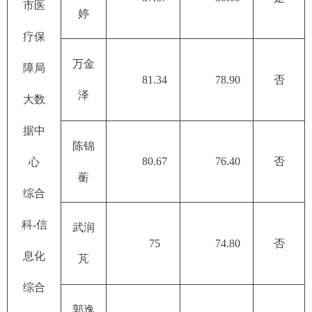
市医
婷
疗保
万金
障局
81.34
78.90
否
泽
大数
据中
陈锦
80.67
76.40
否
心
蘅
综合
科-信
武润
75
74.80
否
息化
芃
综合
郭逸