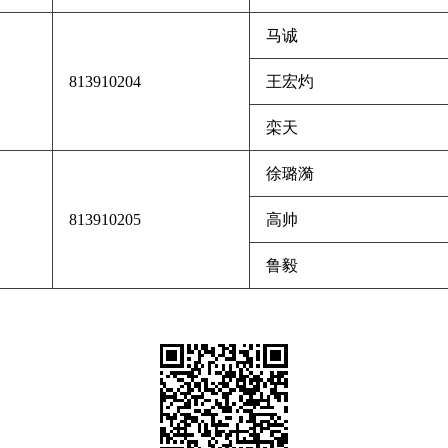
马诚
813910204
王宏灼
栾天
徐璐漪
813910205
高帅
鲁毅