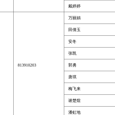
戴婷婷
万丽娟
田倩玉
安冬
张凯
813910203
郭勇
唐琪
梅飞来
谢楚煊
潘虹地