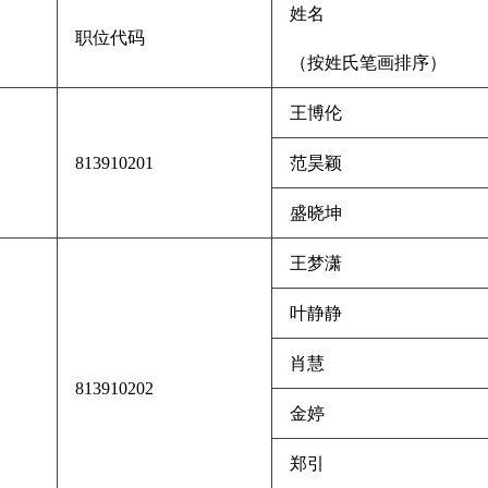
姓名
职位代码
（按姓氏笔画排序）
王博伦
813910201
范昊颖
盛晓坤
王梦潇
叶静静
肖慧
813910202
金婷
郑引