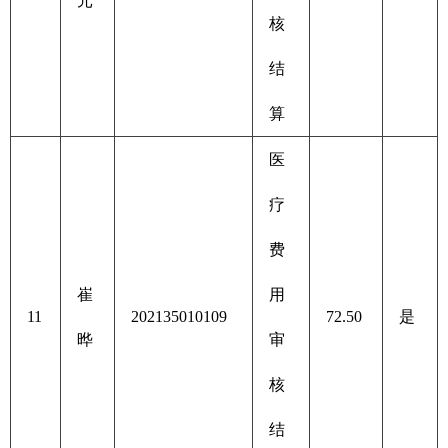
元
核
结
算
医
疗
费
崔
用
11
202135010109
72.50
是
晔
审
核
结