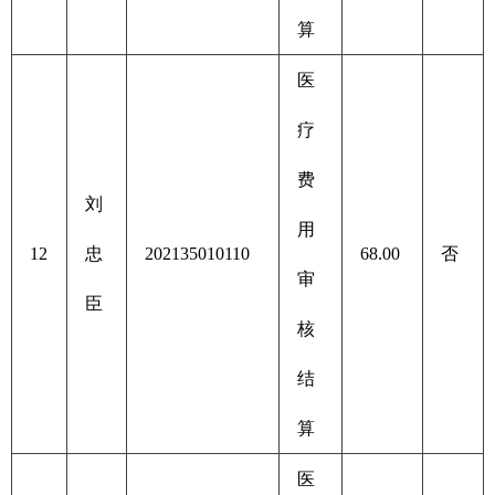
算
医
疗
费
刘
用
12
忠
202135010110
68.00
否
审
臣
核
结
算
医