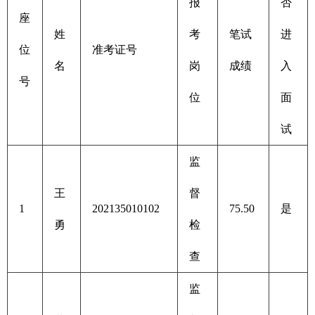
报
否
座
姓
考
笔试
进
位
准考证号
名
岗
成绩
入
号
位
面
试
监
王
督
1
202135010102
75.50
是
勇
检
查
监