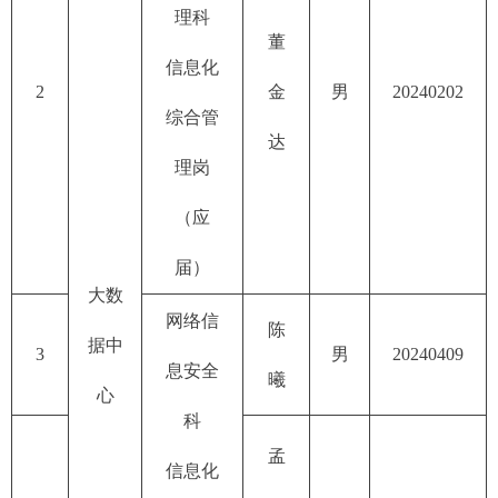
理科
董
信息化
2
金
男
20240202
综合管
达
理岗
（应
届）
大数
网络信
陈
据中
3
男
20240409
息安全
曦
心
科
孟
信息化