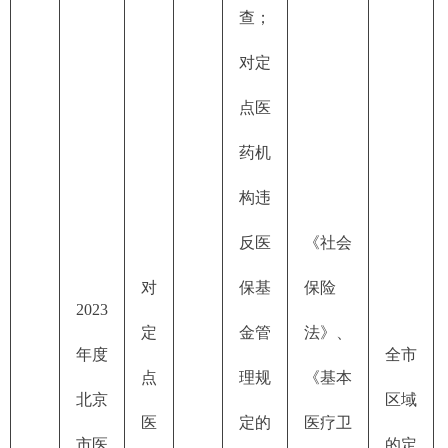
查；
对定
点医
药机
构违
反医
《社会
对
保基
保险
2023
定
金管
法》、
年度
全市
点
理规
《基本
北京
区域
医
定的
医疗卫
市医
的定