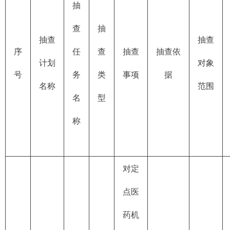
抽
查
抽
抽查
抽查
序
任
查
抽查
抽查依
计划
对象
号
务
类
事项
据
名称
范围
名
型
称
对定
点医
药机