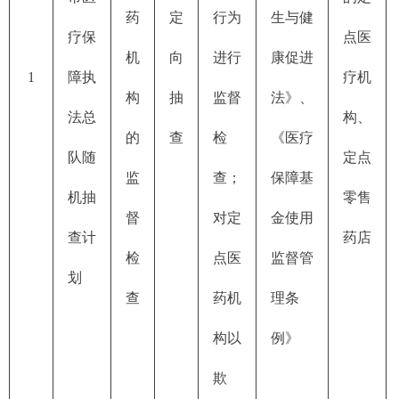
药
定
行为
生与健
疗保
点医
机
向
进行
康促进
1
障执
疗机
构
抽
监督
法》、
法总
构、
的
查
检
《医疗
队随
定点
监
查；
保障基
机抽
零售
督
对定
金使用
查计
药店
检
点医
监督管
划
查
药机
理条
构以
例》
欺