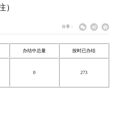
注）
分享：
办结中总量
按时已办结
0
273