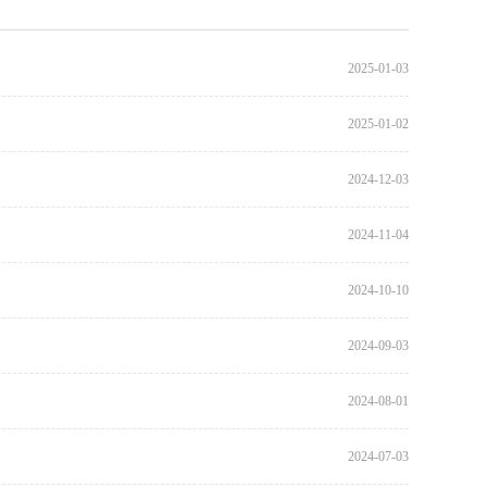
2025-01-03
2025-01-02
2024-12-03
2024-11-04
2024-10-10
2024-09-03
2024-08-01
2024-07-03