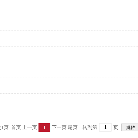
）
共1页 首页 上一页
1
下一页 尾页
转到第
页