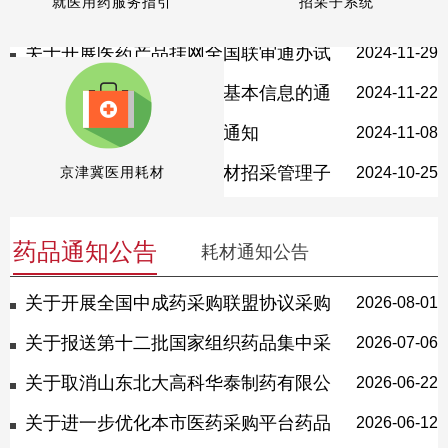
就医用药服务指引
招采子系统
转登北京松兰饮片有限公司致歉声明的
2025-05-30
公告
关于开展医药产品挂网全国联审通办试
2024-11-29
运行工作的通知
关于确认医疗机构代码与基本信息的通
2024-11-22
知
关于恢复现场咨询服务的通知
2024-11-08
关于北京市药品和医用耗材招采管理子
2024-10-25
京津冀医用耗材
系统数字证书国密算法升级更新的提醒
药品通知公告
耗材通知公告
关于开展全国中成药采购联盟协议采购
2026-08-01
量分配工作的通知
关于报送第十二批国家组织药品集中采
2026-07-06
购 品种需求量的通知
关于取消山东北大高科华泰制药有限公
2026-06-22
司盐酸胺碘酮注射液中选资格的通知
关于进一步优化本市医药采购平台药品
2026-06-12