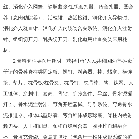
丝、消化介入网篮、静脉曲张/组织套扎器、痔套扎器、圈套
器（息肉勒除器）、活检钳、热活检钳、消化介入异物钳、
消化介入凝血钳、消化介入内镜吻合夹系统、消化介入注射
针、组织切开刀、乳头切开刀、消化道用止血夹类医用耗
材。
2.骨科脊柱类医用耗材：获得中华人民共和国医疗器械注
册证的骨科脊柱类固定板、螺钉、融合器、棒、螺塞、横连
接、垫片、枕骨板/枕骨夹、枕骨钉、枕骨棒、钩、钛网、人
工锥体、穿刺针、套筒、骨钻、扩张套件、导丝、骨水泥搅
拌器、骨水泥注射器、弯角开腔器械、导引系统、弯角骨水
泥推进器、椎体成型球囊、弯角锥体成形球囊、脊柱内镜射
频刀头、人工椎间盘、颈椎自稳融合器、胸腰椎自稳融合
器、骨填充囊袋、金属支撑物（包含用于椎体成形系统的扩