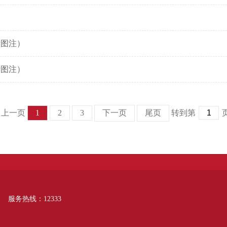
附图注）
附图注）
 上一页
1
2
3
下一页
尾页
转到第
服务热线：12333